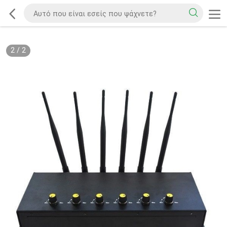
2
/
2