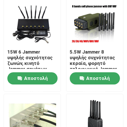
15W 6 Jammer
5.5W Jammer 8
υψηλής συχνότητας
υψηλής συχνότητας
ζωνών, κινητό
κεραία, φορητό
Jammer σημάτων
τηλεφωνικό Jammer
δικτύων για την
κυττάρων με τη
Αποστολή
Αποστολή
αίθουσα
νάυλον περίπτωση
συνεδριάσεων
Lojack
Σπίτι
ερώτησης
ερώτησης
Προϊόντα
Βίντεο