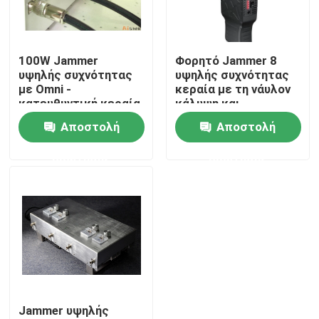
Σχετικά με εμάς
100W Jammer
Φορητό Jammer 8
υψηλής συχνότητας
υψηλής συχνότητας
Ξενάγηση στο εργοστάσιο
με Omni -
κεραία με τη νάυλον
κατευθυντική κεραία
κάλυψη και
για το τηλέφωνο 4G
χτισμένος στην
Αποστολή
Αποστολή
Ελεγχος ποιότητας
LTE κυττάρων
μπαταρία
ερώτησης
ερώτησης
Ζητήστε μια προσφορά
Jammers κηφήνων
Ραδιο Jammer σημάτων
Jammer υψηλής
Jammer ραδιοσυχνότητας