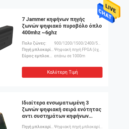
7 Jammer κηφήνων πηγής
ζωνών ψηφιακό πυροβόλο όπλο
400mhz ~6ghz
Πολυ ζώνες:
900/1200/1500/2400/5800mhz
Πηγή μπλοκαρίσματος:
Ψηφιακή πηγή FPGA (όχι dds/vco
Εύρος εμπλοκής:
επάνω σε 1000m
Καλύτερη Τιμή
Ιδιαίτερα ενσωματωμένη 3
ζωνών ψηφιακή σειρά ενότητας
αντι συστημάτων κηφήνων
φράσσοντας για 1500M
Πηγή μπλοκαρίσματος:
Ψηφιακή πηγή μπλοκαρίσματος