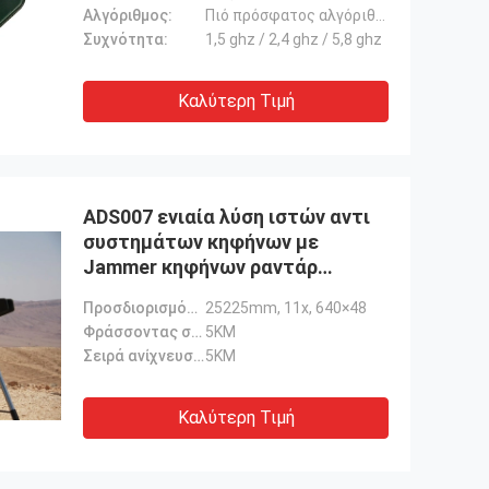
Αλγόριθμος:
Πιό πρόσφατος αλγόριθμος αντι-κηφήνων
Συχνότητα:
1,5 ghz / 2,4 ghz / 5,8 ghz
Καλύτερη Τιμή
ADS007 ενιαία λύση ιστών αντι
συστημάτων κηφήνων με
Jammer κηφήνων ραντάρ
κηφήνων
Προσδιορισμός καμερών:
25225mm, 11x, 640×48
Φράσσοντας σειρά:
5KM
Σειρά ανίχνευσης:
5KM
Καλύτερη Τιμή