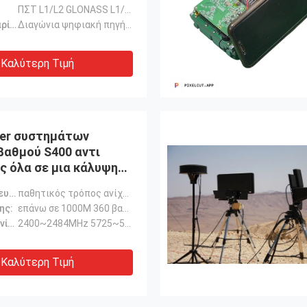
άρκεια ζωής
ΠΣΤ L1/L2 GLONASS L1/L2
Πηγή μπλοκαρίσματος:
Διαγώνια ψηφιακή πηγή μπλοκαρίσματος
Καλύτερη Τιμή
er συστημάτων
βαθμού S400 αντι
ς όλα σε μια κάλυψη
μέχρι 1000M
Τύπος ανίχνευσης:
παθητικός τρόπος ανίχνευσης
ης:
επάνω σε 1000M 360 βαθμός
Συχνότητα ανίχνευσης:
2400~2484MHz 5725~5850MHz
Καλύτερη Τιμή