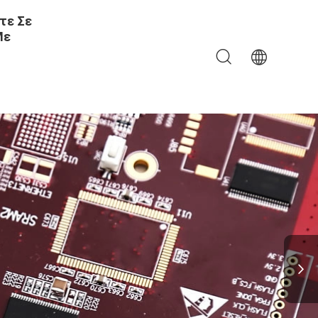
τε Σε
Με