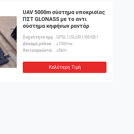
UAV 5000m σύστημα υποκρισίας
ΠΣΤ GLONASS με το αντι
σύστημα κηφήνων ραντάρ
Συχνότητα εργασίας:
GPSL1/GLOR1/BDSB1
Δύναμη μπλοκαρίσματος:
≤100mw
Λειτουργώντας σειρά:
≥5km
Καλύτερη Τιμή