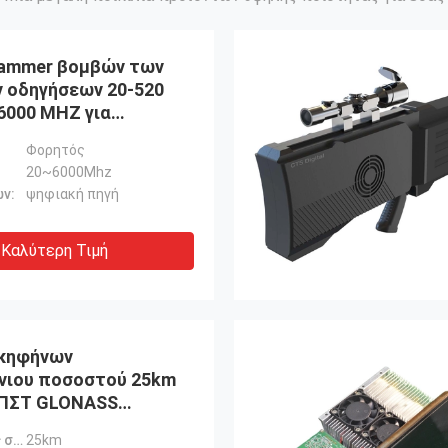
ammer βομβών των
 οδηγήσεων 20-520
6000 MHZ για
ικό
Φορητός
20~6000Mhz
ν:
ψηφιακή πηγή
Καλύτερη Τιμή
κηφήνων
νιου ποσοστού 25km
 ΠΣΤ GLONASS
ων στεγανοποιεί τη
Φράσσοντας σειρά:
25km