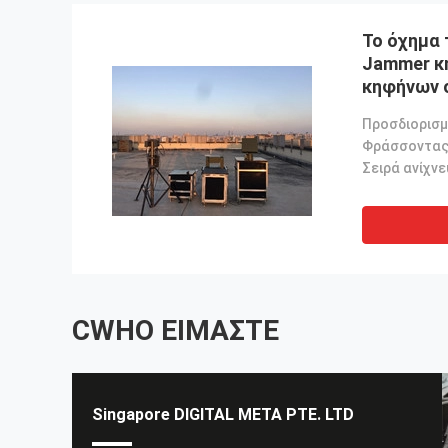
Το όχημα 
Jammer κ
κηφήνων 
σύστημα 
CWHO ΕΊΜΑΣΤΕ
Singapore DIGITAL META PTE. LTD