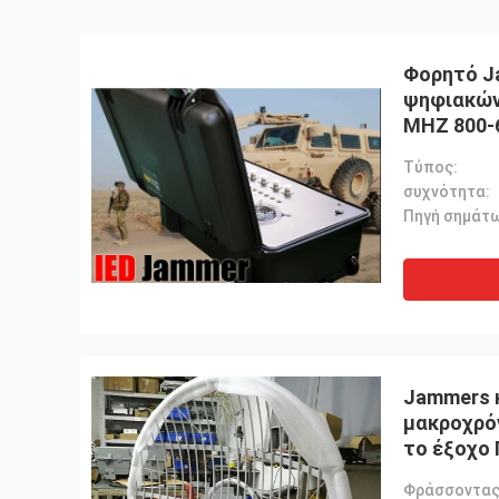
Φορητό J
ψηφιακών
MHZ 800-
στρατιωτ
Τύπος:
συχνότητα:
Πηγή σημάτω
Jammers 
μακροχρό
το έξοχο
συστημάτ