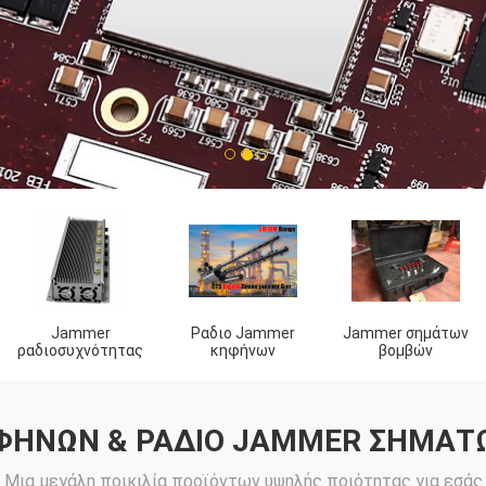
1
2
3
Συσκευή
τηλεφωνικά
Δορυφορικό
ανίχνευσης
jammers κελί
Jammer σημάτων
κηφήνων
φυλακής
ΦΉΝΩΝ & ΡΑΔΙΟ JAMMER ΣΗΜΆΤ
Μια μεγάλη ποικιλία προϊόντων υψηλής ποιότητας για εσάς