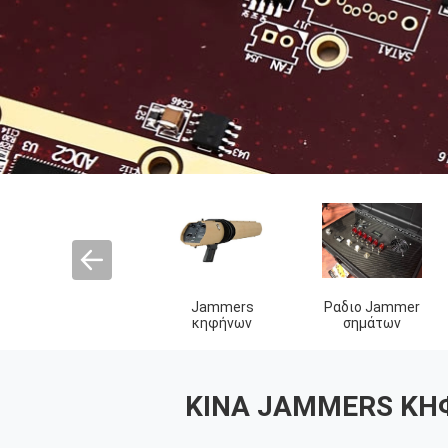
Στρατιωτικό
jammer βομβών
κυψελοειδές
Jammer κηφήνων
συνοδειών
jammer σημάτων
ΚΙΝΑ JAMMERS ΚΗ