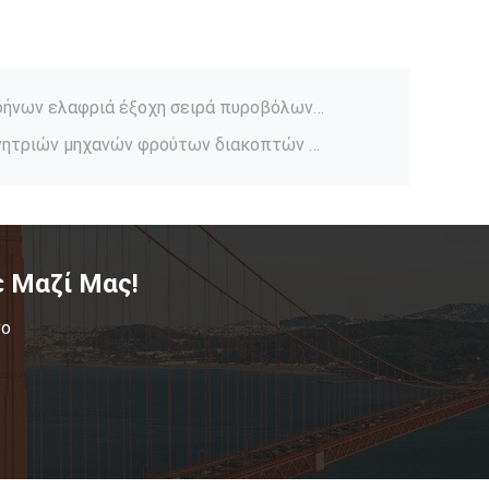
36V ηλεκτρομαγνητικό Jammer σφυγμού, Emp μικροϋπολογιστών Jammer αυλάκωση για τη μηχανή φρούτων πόκερ
Φορητή φορητή Jammer κηφήνων ελαφριά έξοχη σειρά πυροβόλων όπλων για στρατιωτικό
Ενιαία ανοικτή Jammer γεννητριών μηχανών φρούτων διακοπτών δύναμης 36V κρυσταλλολυχνία 110X46X30MM
Jammer κηφήνων σακιδίων πλάτης ραδιο ψηφιακή πηγή με την πολυ συχνότητα και το ποσοστό 3000M
Σταθερή Jammer σημάτων 5.6W κυψελοειδής συσκευή για να εμποδίσει το τηλεφωνικό σήμα κυττάρων στο αυτοκίνητο
Ελαφρύ δορυφορικό Jammer σημάτων, Blocker σημάτων ΠΣΤ δίσκων USB μίνι αντι ακολουθώντας συσκευή
56W κυψελοειδής Jammer σημάτων συσκευή για να εμποδίσει το κινητό τηλεφωνικό σήμα 550M σειρά
Επαγγελματικός ασύρματος τηλεοπτικός και ακουστικός έλεγχος ανιχνευτών ζωύφιου σημάτων RF
 Μαζί Μας!
Υψηλός ευαίσθητος ασύρματος ανιχνευτής βρυσών, ανιχνευτής ζωύφιου καμερών τηλεφωνικών κατασκόπων κυττάρων
νο
33V ραδιο Jammer 900MHZ σημάτων που αναμιγνύει Emp συχνότητας την ψηφιακή Jammer γεννήτρια
36V ηλεκτρομαγνητικό Jammer σφυγμού, Emp μικροϋπολογιστών Jammer αυλάκωση για τη μηχανή φρούτων πόκερ