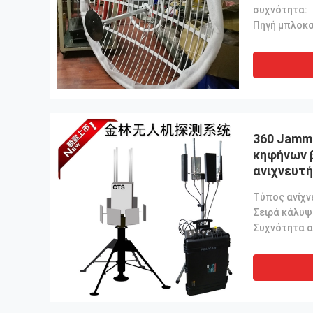
μακριά δι
συχνότητα:
360 Jamm
κηφήνων 
ανιχνευτή
μηχανών 
Σειρά κάλυψ