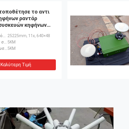
τοποθέτησε το αντι
ηφήνων ραντάρ
συσκευών κηφήνων
καμερών ανθεκτικό
Προσδιορισμός καμερών:
25225mm, 11x, 640×48
Φράσσοντας σειρά:
5KM
Σειρά ανίχνευσης:
5KM
Καλύτερη Τιμή