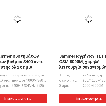
σωμάτωσε
Jammers κηφήνων
7
μακροχρόνιου ποσοστού
ζ
 για τον
25km το έξοχο ΠΣΤ
ό
200M με
GLONASS συστημάτων
2 εκατομμύριο εικονοκύτταρα
Φράσσοντας σειρά:
25km
Π
στεγανοποιεί τη μακριά
/5.8G
συχνότητα:
ΠΣΤ L1/L2 GLONASS L1/L2
διάρκεια ζωής
RF/προσωπικός πολυ ανιχνευτής ζωύφιου φακών, κρυμμένος ανιχνευτής καμερών καμερών ανιχνευτής
>=200M (νυχτερινή όραση 120M)
Πηγή μπλοκαρίσματος:
Διαγώνια ψηφιακή πηγή μπλοκαρίσματος
Έξυπνος ανιχνευτής καμερών κατασκόπων κρυμμένος ανιχνευτής, ασύρματος ανιχνευτής 12V καμερών RF
τε
Επικοινωνήστε
36V ραδιο Jammer σημάτων, διπλό Jammer 85X50X21MM μηχανών Wukong διακοπτών