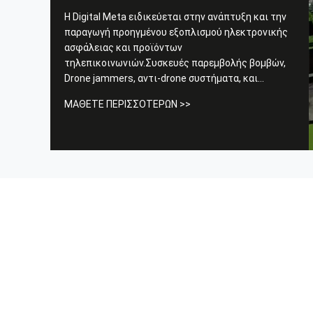
Η Digital Meta ειδικεύεται στην ανάπτυξη και την
παραγωγή προηγμένου εξοπλισμού ηλεκτρονικής
ασφάλειας και προϊόντων
τηλεπικοινωνιών.Συσκευές παρεμβολής βομβών,
Drone jammers, αντι-drone συστήματα, και
φυλακιστική σύστημα παρεμβολής. Οι
ΜΆΘΕΤΕ ΠΕΡΙΣΣΌΤΕΡΩΝ >>
αποσυντονιστές προστασίας διασφαλίζουν την
ασφάλεια των ζωτικής σημασίας επιχειρήσεων,
ενώ οι εφαρμογές RF αποσυντονιστές εμποδίζουν
αποτελεσματικά την επικοινωνία ...