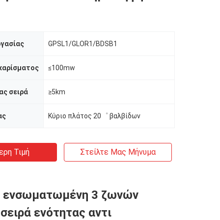
ργασίας
GPSL1/GLOR1/BDSB1
καρίσματος
≤100mw
ας σειρά
≥5km
ας
Κύριο πλάτος 20゜ βαλβίδων
ερη Τιμή
Στείλτε Μας Μήνυμα
α ενσωματωμένη 3 ζωνών
σειρά ενότητας αντι