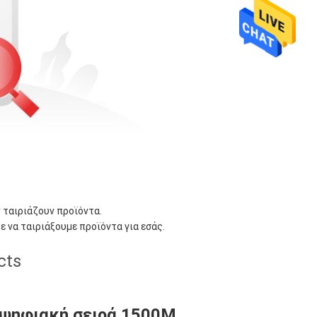
ν ταιριάζουν προϊόντα.
ε να ταιριάξουμε προϊόντα για εσάς.
cts
 ψηφιακή σειρά 1500M