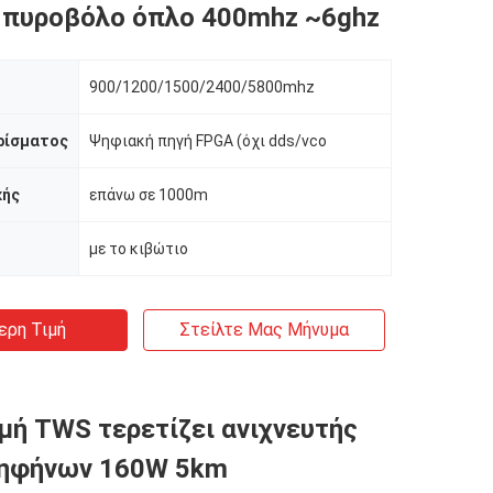
 πυροβόλο όπλο 400mhz ~6ghz
900/1200/1500/2400/5800mhz
ρίσματος
Ψηφιακή πηγή FPGA (όχι dds/vco
κής
επάνω σε 1000m
με το κιβώτιο
ερη Τιμή
Στείλτε Μας Μήνυμα
μή TWS τερετίζει ανιχνευτής
κηφήνων 160W 5km