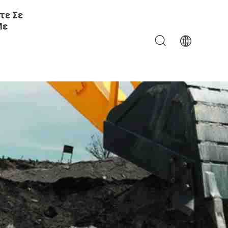
τε Σε
Με