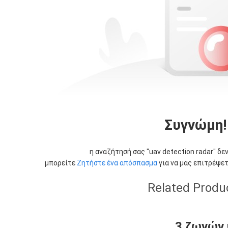
Συγνώμη!
η αναζήτησή σας "
uav detection radar
" δε
μπορείτε
Ζητήστε ένα απόσπασμα
για να μας επιτρέψετ
Related Produ
3 ζωνών