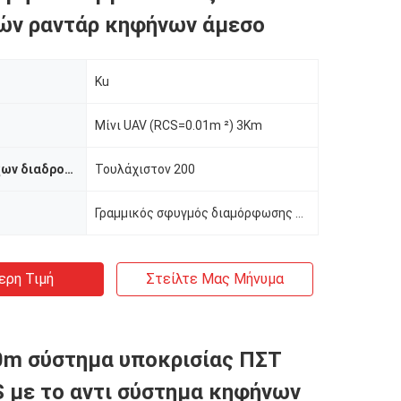
ών ραντάρ κηφήνων άμεσο
Ku
Μίνι UAV (RCS=0.01m ²) 3Km
Αριθμός στόχων διαδρομής
Τουλάχιστον 200
Γραμμικός σφυγμός διαμόρφωσης συχνότητας
ερη Τιμή
Στείλτε Μας Μήνυμα
0m σύστημα υποκρισίας ΠΣΤ
με το αντι σύστημα κηφήνων