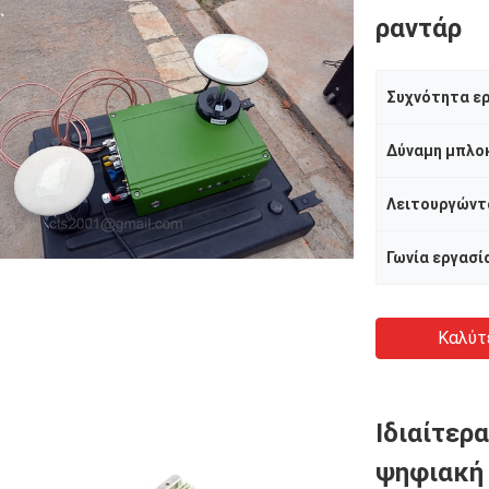
ραντάρ
Συχνότητα ε
Δύναμη μπλο
Λειτουργώντ
Γωνία εργασί
Καλύτ
Ιδιαίτερ
ψηφιακή 