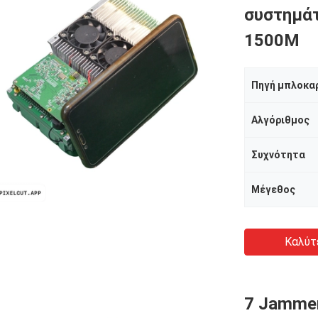
συστημά
1500M
Πηγή μπλοκα
Αλγόριθμος
Συχνότητα
Μέγεθος
Καλύτ
7 Jamme