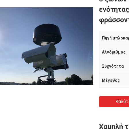
ενότητας
φράσσον
Πηγή μπλοκα
Αλγόριθμος
Συχνότητα
Μέγεθος
Καλύτ
Χαμηλή τ