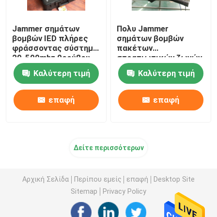
Jammer σημάτων
Πολυ Jammer
βομβών IED πλήρες
σημάτων βομβών
φράσσοντας σύστημα
πακέτων
20-500mhz θορύβου
στρατιωτικών ζωνών
ζωνών ψηφιακό μικτό
με το φράσσοντας
Καλύτερη τιμή
Καλύτερη τιμή
σύστημα συνοδειών
υψηλής δύναμης
επαφή
επαφή
Δείτε περισσότερων
Αρχική Σελίδα
Περίπου εμείς
επαφή
Desktop Site
Sitemap
Privacy Policy