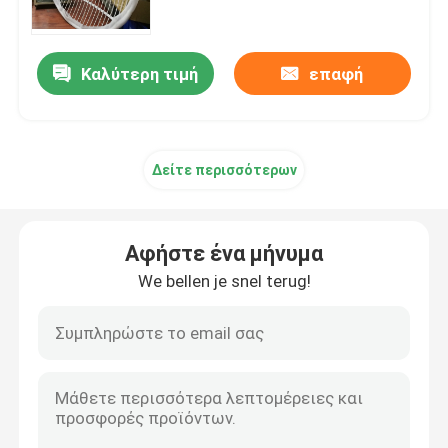
μακριά διάρκεια ζωής
Ραδιο Jammer κηφήνων
Καλύτερη τιμή
επαφή
Jammer σημάτων βομβών
Δείτε περισσότερων
Στρατιωτικό Jammer κηφήνων
jammer βομβών συνοδειών
Αφήστε ένα μήνυμα
We bellen je snel terug!
κυψελοειδές jammer σημάτων
Συσκευή ανίχνευσης κηφήνων
τηλεφωνικά jammers κελί φυλακής