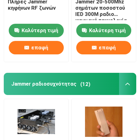
Πλήρες Jammer
Jammer 20-500Mhz
κηφήνων RF ζωνών
σημάτων ποσοστού
IED 300M ραδιο
ψηφιακή τεχνολογία
θορύβου
Καλύτερη τιμή
Καλύτερη τιμή
επαφή
επαφή
Jammer ραδιοσυχνότητας
(12)