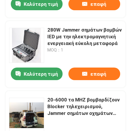
Καλύτερη τιμή
επαφή
280W Jammer σημάτων βομβών
IED με την ηλεκτρομαγνητική
ενεργειακή εύκολη μεταφορά
MOQ：1
Καλύτερη τιμή
επαφή
Σπίτι
20-6000 τα MHZ βομβαρδίζουν
Blocker τηλεχειρισμού,
Προϊόντα
Jammer σημάτων οχημάτων
μακροχρόνιας σειράς RCIED
Βίντεο