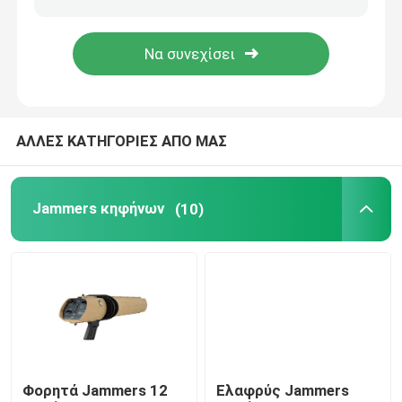
Δορυφορικό Jammer σημάτων
Τακτικό Jammer
ΑΛΛΕΣ ΚΑΤΗΓΟΡΙΕΣ ΑΠΟ ΜΑΣ
Jammer επικοινωνίας
Jammers κηφήνων
(10)
Jammer υψηλής συχνότητας
uhf jammer VHF
Αντι σύστημα κηφήνων
Φορητά Jammers 12
Ελαφρύς Jammers