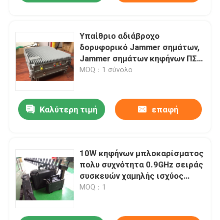
Υπαίθριο αδιάβροχο
δορυφορικό Jammer σημάτων,
Jammer σημάτων κηφήνων ΠΣΤ
αναλογική συσκευή
MOQ：1 σύνολο
κρυπτοφώνησης
Καλύτερη τιμή
επαφή
10W κηφήνων μπλοκαρίσματος
πολυ συχνότητα 0.9GHz σειράς
συσκευών χαμηλής ισχύος
έξοχη σε 5.8GHz
MOQ：1