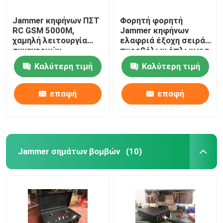
Jammer κηφήνων ΠΣΤ
Φορητή φορητή
RC GSM 5000M,
Jammer κηφήνων
χαμηλή λειτουργία
ελαφριά έξοχη σειρά
συναγερμών
πυροβόλων όπλων για
μπαταριών
στρατιωτικό
Καλύτερη τιμή
Καλύτερη τιμή
αναλογικών συσκευών
κρυπτοφώνησης
σημάτων κηφήνων
επαφή
επαφή
Jammer σημάτων βομβών
(10)