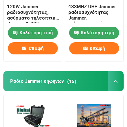
120W Jammer
433MHZ UHF Jammer
ραδιοσυχνότητας,
ραδιοσυχνότητας
ασύρματο τηλεοπτικό
Jammer
Jammer 1.2GHz-
τηλεχειρισμού
1.3GHz 900MHz
αυτοκινήτων Blocker
Καλύτερη τιμή
Καλύτερη τιμή
συσκευή
επαφή
επαφή
Ραδιο Jammer κηφήνων
(15)