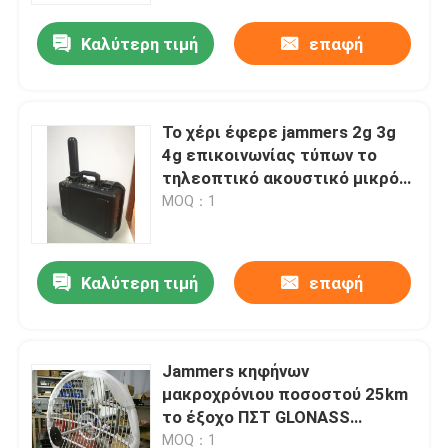
Καλύτερη τιμή
επαφή
Σχετικά με εμάς
Ξενάγηση στο εργοστάσιο
Το χέρι έφερε jammers 2g 3g
4g επικοινωνίας τύπων το
τηλεοπτικό ακουστικό μικρό
Ελεγχος ποιότητας
μέγεθος wifi wimax ελαφρύ για
MOQ：1
15 σε 60M
Ζητήστε μια προσφορά
Καλύτερη τιμή
επαφή
Jammers κηφήνων
Jammers κηφήνων
Ραδιο Jammer σημάτων
μακροχρόνιου ποσοστού 25km
το έξοχο ΠΣΤ GLONASS
Jammer ραδιοσυχνότητας
συστημάτων στεγανοποιεί τη
MOQ：1