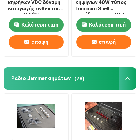
κηφήνων VDC δύναμη
κηφήνων 40W τύπος
εισαγωγής ανθεκτική
Luminum Shell
για το ΙΣΜΌ/το
ασπίδων για το ΠΣΤ
ΖΑΜΠΌΝ/GNSS
2.4G 5.8G
Καλύτερη τιμή
Καλύτερη τιμή
GLONASS
επαφή
επαφή
Ραδιο Jammer σημάτων
(28)