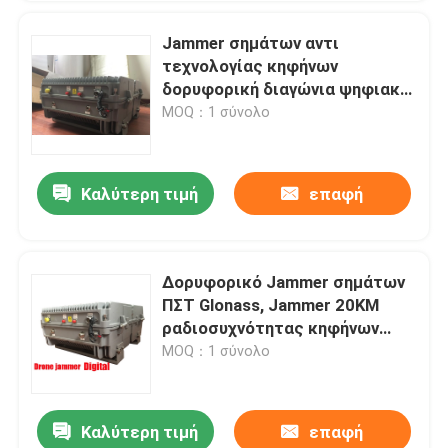
Jammer σημάτων αντι
τεχνολογίας κηφήνων
δορυφορική διαγώνια ψηφιακή
πηγή μπλοκαρίσματος
MOQ：1 σύνολο
Καλύτερη τιμή
επαφή
Δορυφορικό Jammer σημάτων
ΠΣΤ Glonass, Jammer 20KM
ραδιοσυχνότητας κηφήνων
μακροχρόνια σειρά
MOQ：1 σύνολο
Καλύτερη τιμή
επαφή