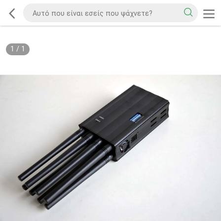
1
/
1