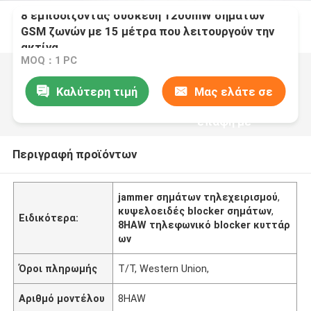
8 εμποδίζοντας συσκευή 1200mW σημάτων
GSM ζωνών με 15 μέτρα που λειτουργούν την
ακτίνα
MOQ：1 PC
Καλύτερη τιμή
Μας ελάτε σε
επαφή με
Περιγραφή προϊόντων
jammer σημάτων τηλεχειρισμού
,
κυψελοειδές blocker σημάτων
,
Ειδικότερα:
8HAW τηλεφωνικό blocker κυττάρ
ων
Όροι πληρωμής
T/T, Western Union,
Αριθμό μοντέλου
8HAW