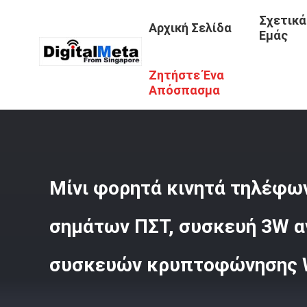
Σχετικά
Αρχική Σελίδα
Εμάς
Ζητήστε Ένα
Αρχική Σελίδα
/
Προϊόντα
/
Ραδιο Jammer Σημάτων
/
Μ
Απόσπασμα
Μίνι φορητά κινητά τηλέφω
σημάτων ΠΣΤ, συσκευή 3W 
συσκευών κρυπτοφώνησης W