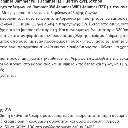
ammer Jammer WiFI Jammer ΠΣΤ με τον ανεμιστήρα
ρητό
τηλεφωνικό Jammer
3W Jammer WiFI Jammer ΠΣΤ με τον ανε
για Multiply jammer κινητών τηλεφώνων κάλυψης ζωνών.
ειτουργία του, αυτό το φορητό τηλεφωνικό jammer μπορεί να εμποδίσει
ζωνών 3G με μια υψηλή δύναμη παραγωγής 3W. Εκτός από όπως όντας
ξης αυτό το jammer είναι άριστη. Και η ενσωματωμένη μπαταρία 3200m
ς της και όταν φορτίζεται πλήρους απασχόλησης περίπου 4 ώρες, μπορ
 Εκτός από αυτό, με έναν προσαρμοστή αυτοκινήτων, αυτό το jammer μ
οποίο είναι πραγματικά ευκολία για τους ανθρώπους που θέλουν να χρ
mer προϊόν, μην χάστε την πιθανότητα. Ακριβώς επωφεληθείτε της ευκαι
τικό προϊόν στο κάρρο σας και με υψηλό - ποιότητα και τη λογική τιμή.
ές
χνότητας:
ής: 3W
0m, η ακτίνα μπλοκαρίσματος εξαρτώνται ακόμα από το σήμα δύναμης
ές κεραίες όλη η καλυμμένη συχνότητα κατιούσα σύνδεση TX μόνο
ς: 50 σε 60Hz, 100 στο εναλλασσόμενο ρεύμα 240V