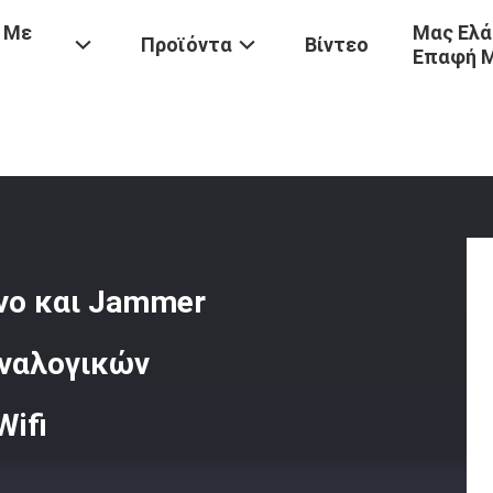
 Με
Μας Ελά
Προϊόντα
Βίντεο
Επαφή 
ίνι Φορητά Κινητά Τηλέφωνο Και Jammer Σημάτων ΠΣΤ, Συσκευή 3
νο και Jammer
αναλογικών
ifi