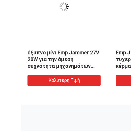
άτων
έξυπνο μίνι Emp Jammer 27V
Emp 
ιο
20W για την άμεση
τυχερ
συχνότητα μηχανημάτων
κέρμα
τυχερών παιχνιδιών με
Emp δ
κέρματα 56MHZ
γεννη
Καλύτερη Τιμή