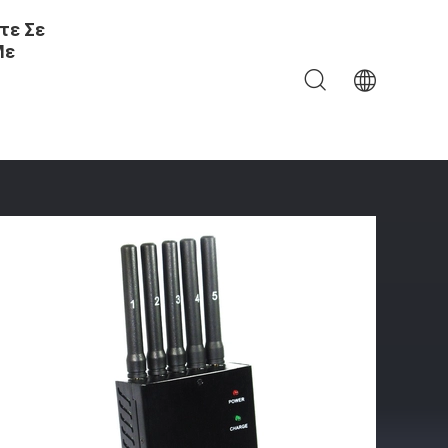
τε Σε
Με
W Αναλογικών Συσκευών Κρυπτοφώνησης Wifi