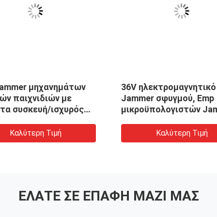
Jammer μηχανημάτων
36V ηλεκτρομαγνητικό
ών παιχνιδιών με
Jammer σφυγμού, Emp
τα συσκευή/ισχυρός
μικροϋπολογιστών Ja
ιακόπτης δύναμης
αυλάκωση για τη μηχα
τριών σφυγμού διπλός
φρούτων πόκερ
Καλύτερη Τιμή
Καλύτερη Τιμή
ΕΛΆΤΕ ΣΕ ΕΠΑΦΉ ΜΑΖΊ ΜΑΣ