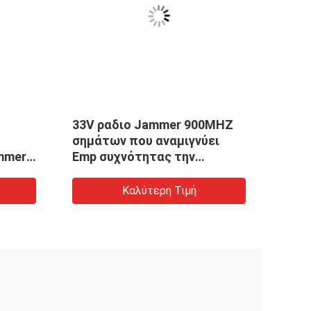
33V ραδιο Jammer 900MHZ
Ισχυ
σημάτων που αναμιγνύει
2.4G
mmer
Emp συχνότητας την
Bloc
νή
ψηφιακή Jammer γεννήτρια
Καλύτερη Τιμή