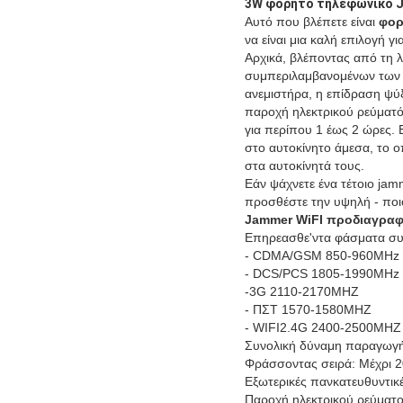
3W φορητό τηλεφωνικό J
Αυτό που βλέπετε είναι
φο
να είναι μια καλή επιλογή 
Αρχικά, βλέποντας από τη λ
συμπεριλαμβανομένων των 
ανεμιστήρα, η επίδραση ψύ
παροχή ηλεκτρικού ρεύματό
για περίπου 1 έως 2 ώρες.
στο αυτοκίνητο άμεσα, το 
στα αυτοκίνητά τους.
Εάν ψάχνετε ένα τέτοιο jam
προσθέστε την υψηλή - ποιο
Jammer WiFI προδιαγραφ
Επηρεασθε'ντα φάσματα συ
- CDMA/GSM 850-960MHz
- DCS/PCS 1805-1990MHz
-3G 2110-2170MHZ
- ΠΣΤ 1570-1580MHZ
- WIFI2.4G 2400-2500MHZ
Συνολική δύναμη παραγωγ
Φράσσοντας σειρά: Μέχρι 2
Εξωτερικές πανκατευθυντικ
Παροχή ηλεκτρικού ρεύματο