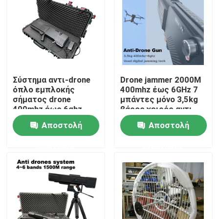
Σύστημα αντι-drone
Drone jammer 2000M
όπλο εμπλοκής
400mhz έως 6GHz 7
σήματος drone
μπάντες μόνο 3,5kg
400mhz έως 6ghz
βάρος χειρός αντι-
3,5kg βάρος
drone όπλο
Αποστολή
Αποστολή
ερώτησης
ερώτησης
Σπίτι
Προϊόντα
Βίντεο