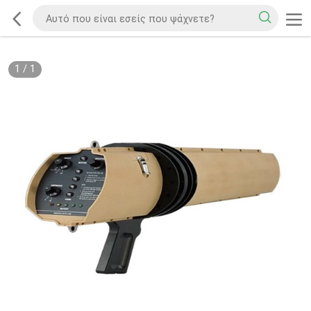
1
/
1