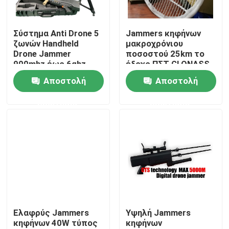
Σχετικά με εμάς
Σύστημα Anti Drone 5
Jammers κηφήνων
ζωνών Handheld
μακροχρόνιου
Drone Jammer
ποσοστού 25km το
Ξενάγηση στο εργοστάσιο
900mhz έως 6ghz
έξοχο ΠΣΤ GLONASS
συστημάτων
Αποστολή
Αποστολή
στεγανοποιεί τη
Ελεγχος ποιότητας
μακριά διάρκεια
ερώτησης
ερώτησης
ζωής
Ζητήστε μια προσφορά
Jammers κηφήνων
Ραδιο Jammer σημάτων
Ελαφρύς Jammers
Υψηλή Jammers
κηφήνων 40W τύπος
κηφήνων
Jammer ραδιοσυχνότητας